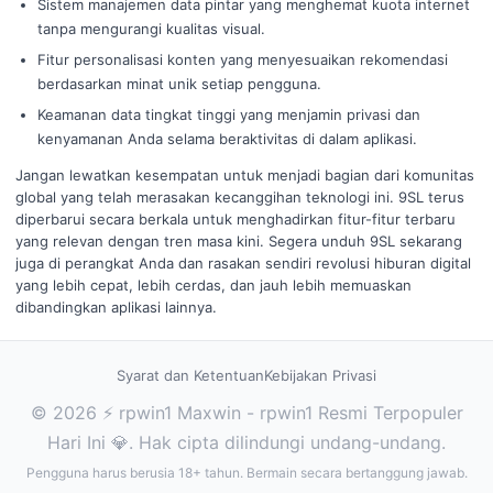
Sistem manajemen data pintar yang menghemat kuota internet
tanpa mengurangi kualitas visual.
Fitur personalisasi konten yang menyesuaikan rekomendasi
berdasarkan minat unik setiap pengguna.
Keamanan data tingkat tinggi yang menjamin privasi dan
kenyamanan Anda selama beraktivitas di dalam aplikasi.
Jangan lewatkan kesempatan untuk menjadi bagian dari komunitas
global yang telah merasakan kecanggihan teknologi ini. 9SL terus
diperbarui secara berkala untuk menghadirkan fitur-fitur terbaru
yang relevan dengan tren masa kini. Segera unduh 9SL sekarang
juga di perangkat Anda dan rasakan sendiri revolusi hiburan digital
yang lebih cepat, lebih cerdas, dan jauh lebih memuaskan
dibandingkan aplikasi lainnya.
Syarat dan Ketentuan
Kebijakan Privasi
© 2026 ⚡ rpwin1 Maxwin - rpwin1 Resmi Terpopuler
Hari Ini 💎. Hak cipta dilindungi undang-undang.
Pengguna harus berusia 18+ tahun. Bermain secara bertanggung jawab.