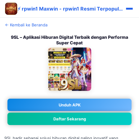
⚡ rpwin1 Maxwin - rpwin1 Resmi Terpopuler Hari Ini 💎
← Kembali ke Beranda
9SL – Aplikasi Hiburan Digital Terbaik dengan Performa
Super Cepat
Unduh APK
Daftar Sekarang
9SL hadir sebagai solusi hiburan digital paling inovatif yang