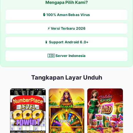
Mengapa Pilih Kami?
🔒 100% Aman Bebas Virus
⚡ Versi Terbaru 2026
📱 Support Android 6.0+
🇮🇩 Server Indonesia
Tangkapan Layar Unduh