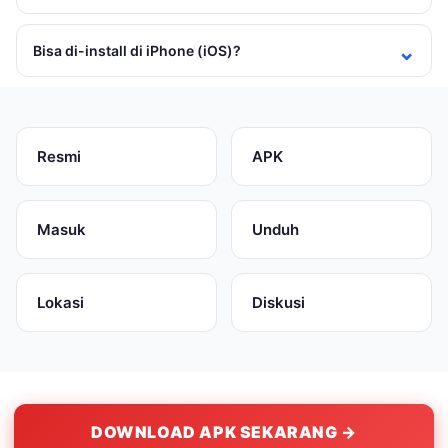
Bisa di-install di iPhone (iOS)?
Resmi
APK
Masuk
Unduh
Lokasi
Diskusi
DOWNLOAD APK SEKARANG →