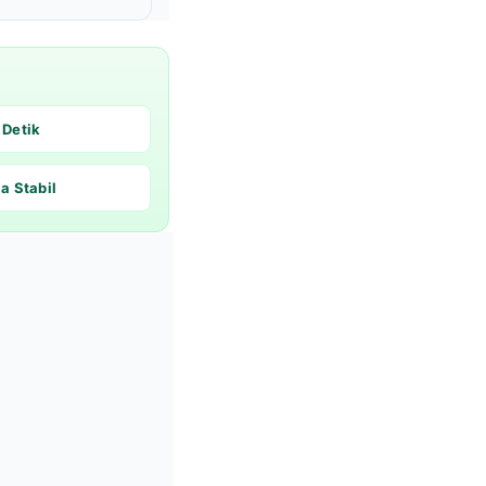
 Detik
a Stabil