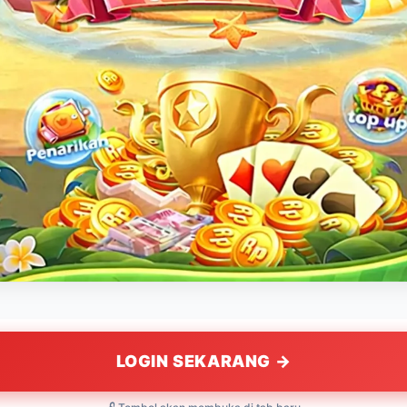
LOGIN SEKARANG →