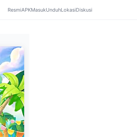
Resmi
APK
Masuk
Unduh
Lokasi
Diskusi