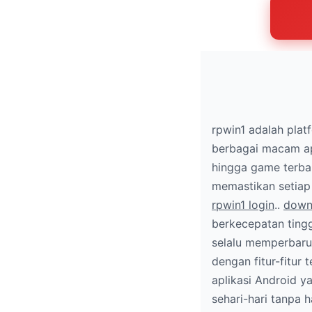
rpwin1 adalah pla
berbagai macam apli
hingga game terb
memastikan setiap 
rpwin1 login
..
down
berkecepatan ting
selalu memperbarui
dengan fitur-fitur 
aplikasi Android y
sehari-hari tanpa 