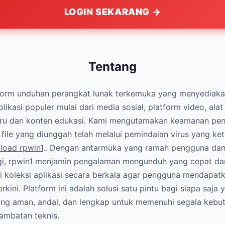
LOGIN SEKARANG →
Tentang
tform unduhan perangkat lunak terkemuka yang menyediaka
kasi populer mulai dari media sosial, platform video, alat 
aru dan konten edukasi. Kami mengutamakan keamanan pe
file yang diunggah telah melalui pemindaian virus yang ke
load rpwin1
.. Dengan antarmuka yang ramah pengguna dan
gi, rpwin1 menjamin pengalaman mengunduh yang cepat dan
 koleksi aplikasi secara berkala agar pengguna mendapatk
terkini. Platform ini adalah solusi satu pintu bagi siapa saja
ang aman, andal, dan lengkap untuk memenuhi segala kebut
hambatan teknis.