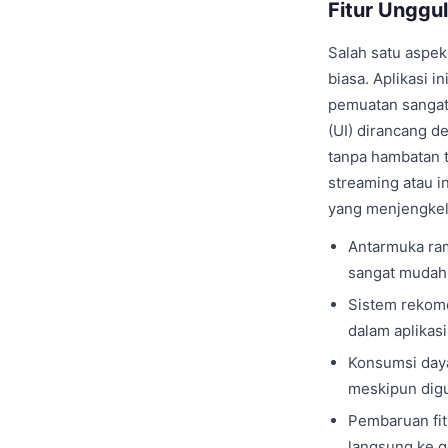
Fitur Unggu
Salah satu aspek
biasa. Aplikasi 
pemuatan sangat 
(UI) dirancang d
tanpa hambatan t
streaming atau i
yang menjengkel
Antarmuka ra
sangat mudah
Sistem rekome
dalam aplikas
Konsumsi daya
meskipun dig
Pembaruan fit
langsung ke 