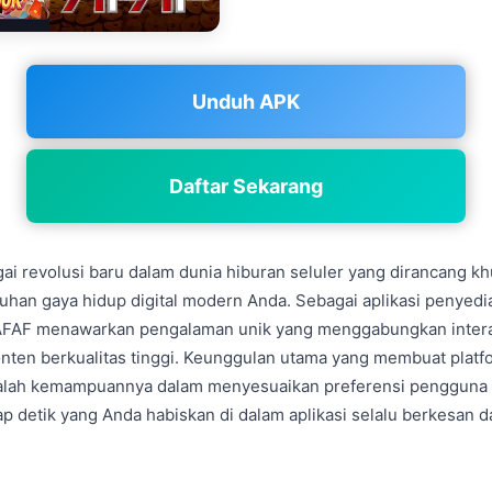
Unduh APK
Daftar Sekarang
ai revolusi baru dalam dunia hiburan seluler yang dirancang k
an gaya hidup digital modern Anda. Sebagai aplikasi penyedia
AFAF menawarkan pengalaman unik yang menggabungkan interakt
nten berkualitas tinggi. Keunggulan utama yang membuat platf
adalah kemampuannya dalam menyesuaikan preferensi pengguna 
p detik yang Anda habiskan di dalam aplikasi selalu berkesan 