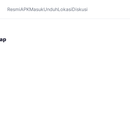
Resmi
APK
Masuk
Unduh
Lokasi
Diskusi
kap