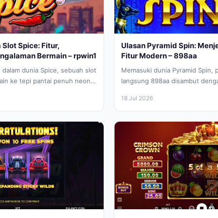
lot Spice: Fitur,
Ulasan Pyramid Spin: Menje
ngalaman Bermain – rpwin1
Fitur Modern – 898aa
ih dalam dunia Spice, sebuah slot
Memasuki dunia Pyramid Spin, 
n ke tepi pantai penuh neon
langsung 898aa disambut denga
ap...
tajam dan atmosfer misterius y
18 Jul 2026
Dikembangkan oleh...