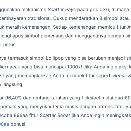
nggunakan mekanisme
Scatter Pays
pada grid 5×6, di mana 
embayaran tradisional. Cukup mendaratkan 8 simbol atau l
uk meraih kemenangan. Setiap kemenangan memicu fitur
A
menghapus simbol pemenang dan menggantinya dengan sim
runtun.
nnya termasuk simbol Lollipop yang bisa berubah menjadi sim
ier) acak yang bisa mencapai 1000x! Jika Anda ingin aksi l
re
yang memungkinkan Anda membeli fitur seperti
Bonus S
 langsung.
 96,40% dan rentang taruhan yang fleksibel mulai dari €0
i pemain yang menyukai tema manis dengan potensi fitur y
ncoba 898aa fitur
Scatter Boost
jika Anda ingin meningkat
98aa
bonus!