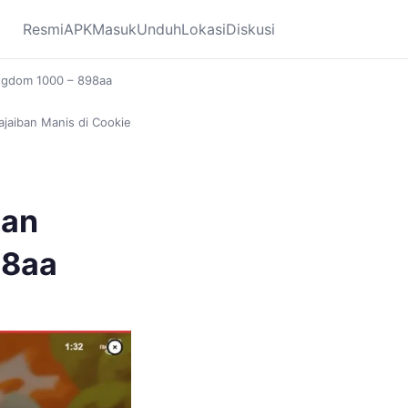
Resmi
APK
Masuk
Unduh
Lokasi
Diskusi
ingdom 1000 – 898aa
ajaiban Manis di Cookie
ban
98aa