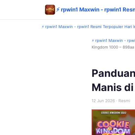
⚡ rpwin1 Maxwin - rpwin1 Resmi
⚡ rpwin1 Maxwin - rpwin1 Resmi Terpopuler Hari In
⚡ rpwin1 Maxwin - rpwi
Kingdom 1000 – 898aa
Panduan 
Manis d
12 Jun 2026
· Resmi