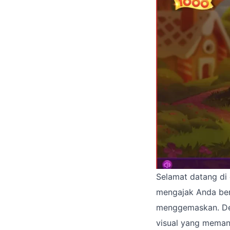
Selamat datang di
mengajak Anda ber
menggemaskan. Den
visual yang meman