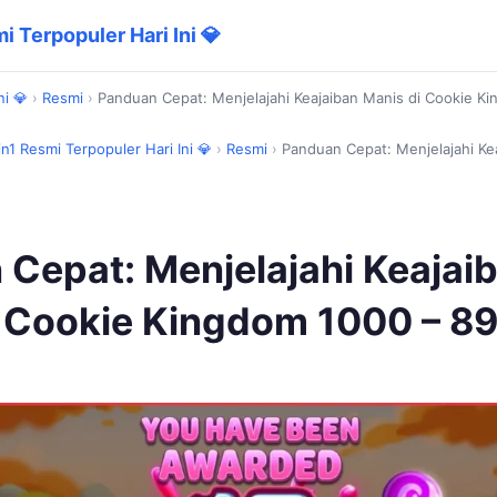
 Terpopuler Hari Ini 💎
i 💎
›
Resmi
›
Panduan Cepat: Menjelajahi Keajaiban Manis di Cookie K
n1 Resmi Terpopuler Hari Ini 💎
›
Resmi
›
Panduan Cepat: Menjelajahi Ke
Cepat: Menjelajahi Keajai
i Cookie Kingdom 1000 – 8