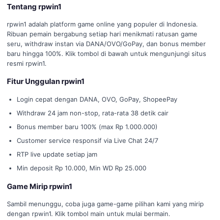
Tentang rpwin1
rpwin1 adalah platform game online yang populer di Indonesia.
Ribuan pemain bergabung setiap hari menikmati ratusan game
seru, withdraw instan via DANA/OVO/GoPay, dan bonus member
baru hingga 100%. Klik tombol di bawah untuk mengunjungi situs
resmi rpwin1.
Fitur Unggulan rpwin1
Login cepat dengan DANA, OVO, GoPay, ShopeePay
Withdraw 24 jam non-stop, rata-rata 38 detik cair
Bonus member baru 100% (max Rp 1.000.000)
Customer service responsif via Live Chat 24/7
RTP live update setiap jam
Min deposit Rp 10.000, Min WD Rp 25.000
Game Mirip rpwin1
Sambil menunggu, coba juga game-game pilihan kami yang mirip
dengan rpwin1. Klik tombol main untuk mulai bermain.