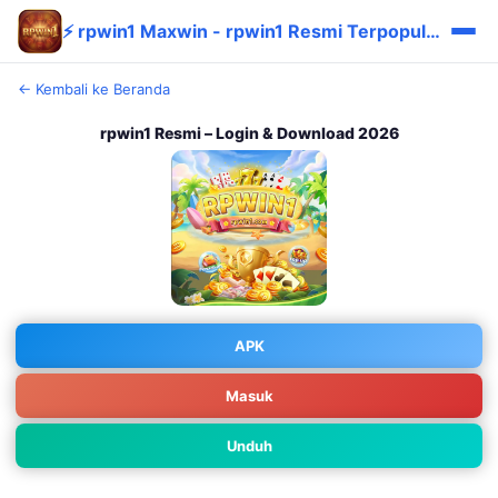
⚡ rpwin1 Maxwin - rpwin1 Resmi Terpopuler Hari Ini 💎
← Kembali ke Beranda
rpwin1 Resmi – Login & Download 2026
APK
Masuk
Unduh