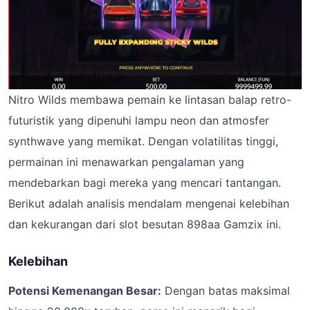
Nitro Wilds membawa pemain ke lintasan balap retro-
futuristik yang dipenuhi lampu neon dan atmosfer
synthwave yang memikat. Dengan volatilitas tinggi,
permainan ini menawarkan pengalaman yang
mendebarkan bagi mereka yang mencari tantangan.
Berikut adalah analisis mendalam mengenai kelebihan
dan kekurangan dari slot besutan 898aa Gamzix ini.
Kelebihan
Potensi Kemenangan Besar:
Dengan batas maksimal