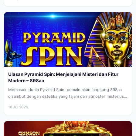
Ulasan Pyramid Spin: Menjelajahi Misteri dan Fitur
Modern – 898aa
Memasuki dunia Pyramid Spin, pemain akan langsung 898aa
disambut dengan estetika yang tajam dan atmosfer misterius
yang memikat. Dikembangkan oleh...
18 Jul 2026