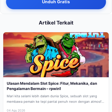
Unduh Gratis
Artikel Terkait
Ulasan Mendalam Slot Spice: Fitur, Mekanika, dan
Pengalaman Bermain – rpwin1
Mari kita selami lebih dalam dunia Spice, sebuah slot yang
membawa pemain ke tepi pantai penuh neon dengan atmosfer
balap...
04 Agu 2026